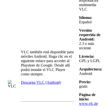
Reproductor
multimedia
VLC
Idioma:
Español
Versión
requerida de
Android:
2.3 o más
reciente
VLC también está disponible para
móviles Android. Haga clic en el
Licencia:
siguiente enlace para acceder al
GPL y LGPL
Playstore de Google. Desde allí
Arquitectura:
podrá instalar el VLC Player
Android
como siempre.
Precio:
Descarga VLC (Android)
gratis
Página de
inicio:
www.vlc.de