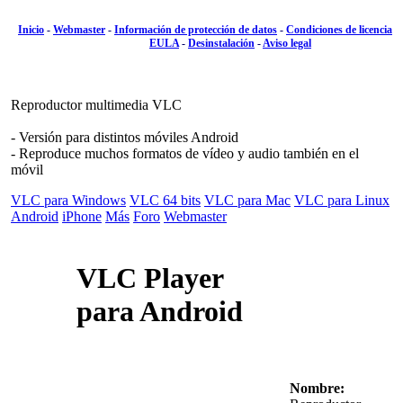
Inicio
-
Webmaster
-
Información de protección de datos
-
Condiciones de licencia
EULA
-
Desinstalación
-
Aviso legal
Reproductor multimedia VLC
- Versión para distintos móviles Android
- Reproduce muchos formatos de vídeo y audio también en el
móvil
VLC para Windows
VLC 64 bits
VLC para Mac
VLC para Linux
Android
iPhone
Más
Foro
Webmaster
VLC Player
para Android
Nombre: